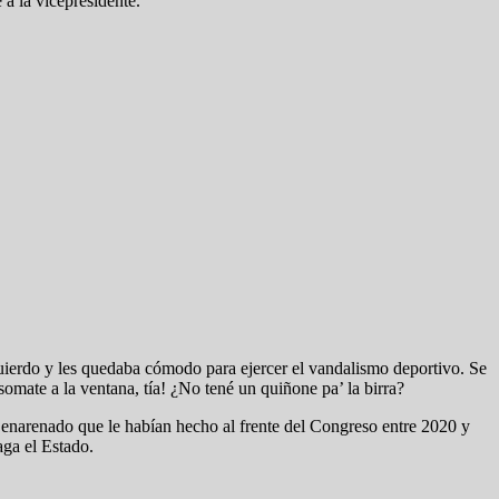
 a la vicepresidente.
izquierdo y les quedaba cómodo para ejercer el vandalismo deportivo. Se
omate a la ventana, tía! ¿No tené un quiñone pa’ la birra?
r enarenado que le habían hecho al frente del Congreso entre 2020 y
aga el Estado.