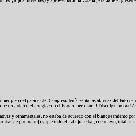
son tres grupos diferentes) y aprovecharon la volada para darle el presente
l primer piso del palacio del Congreso tenía ventanas abiertas del lado 
 que no quieren el arreglo con el Fondo, pero bueh! Disculpá, amiga! As
orativas y ornamentales, no estaba de acuerdo con el blanqueamiento po
mbas de pintura roja y que todo el trabajo se haga de nuevo, total lo p