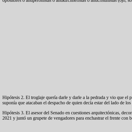
opositores o antiperonistas o antikirchneristas o anticristinistas (ojo, 
Hipótesis 2. El troglaje quería darle y darle a la pedrada y vio que e
suponía que atacaban el despacho de quien decía estar del lado de los
Hipótesis 3. El asesor del Senado en cuestiones arquitectónicas, dec
2021 y juntó un grupete de vengadores para enchastrar el frente con bo