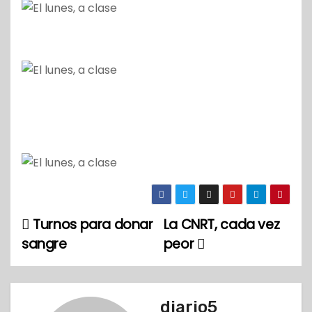
Turnos para donar
La CNRT, cada vez
N
sangre
peor
a
v
diario5