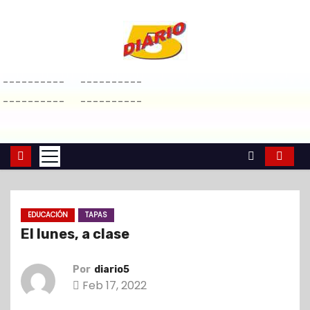
S
a
l
t
----------
----------
a
----------
----------
r
a
l
c
o
n
EDUCACIÓN
TAPAS
t
El lunes, a clase
e
n
Por
diario5
i
Feb 17, 2022
d