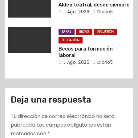
t
Aldea teatral, desde siempre
J Ago, 2026
Diario5
r
a
TAPAS
BECAS
INCLUSIÓN
EDUCACIÓN
d
Becas para formación
laboral
a
J Ago, 2026
Diario5
s
Deja una respuesta
Tu dirección de correo electrónico no será
publicada.
Los campos obligatorios están
marcados con
*