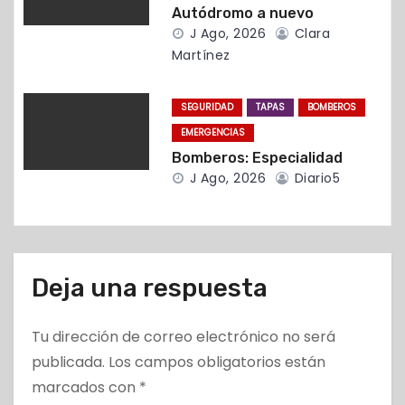
t
Autódromo a nuevo
J Ago, 2026
Clara
r
Martínez
a
SEGURIDAD
TAPAS
BOMBEROS
d
EMERGENCIAS
Bomberos: Especialidad
a
J Ago, 2026
Diario5
s
Deja una respuesta
Tu dirección de correo electrónico no será
publicada.
Los campos obligatorios están
marcados con
*