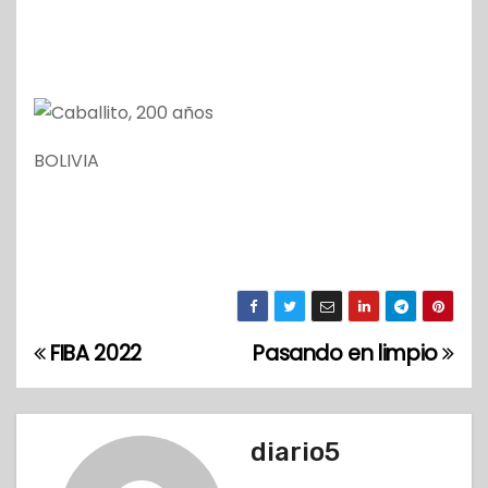
BOLIVIA
FIBA 2022
Pasando en limpio
N
a
v
diario5