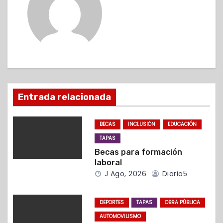
e
g
a
c
i
Entrada relacionada
ó
BECAS
INCLUSIÓN
EDUCACIÓN
n
TAPAS
d
Becas para formación
laboral
e
J Ago, 2026
Diario5
e
DEPORTES
TAPAS
OBRA PÚBLICA
n
AUTOMOVILISMO