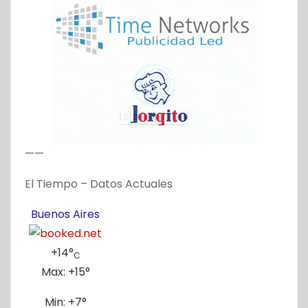
——
El Tiempo – Datos Actuales
Buenos Aires
+
14°
C
Max:
+
15°
Min:
+
7°