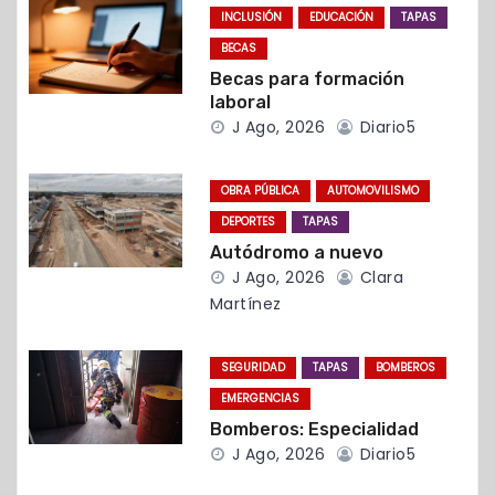
n
INCLUSIÓN
EDUCACIÓN
TAPAS
d
BECAS
Becas para formación
e
laboral
J Ago, 2026
Diario5
e
n
OBRA PÚBLICA
AUTOMOVILISMO
t
DEPORTES
TAPAS
Autódromo a nuevo
r
J Ago, 2026
Clara
Martínez
a
d
SEGURIDAD
TAPAS
BOMBEROS
EMERGENCIAS
a
Bomberos: Especialidad
s
J Ago, 2026
Diario5