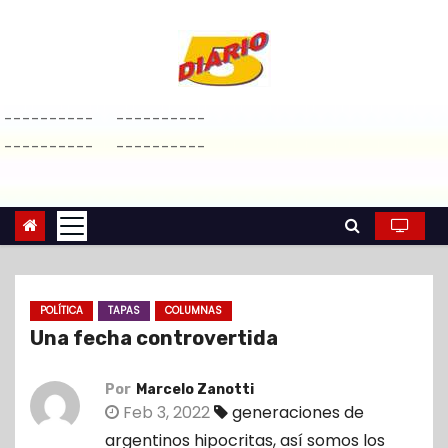
S
a
l
t
----------
----------
a
----------
----------
r
a
l
c
o
n
POLÍTICA
TAPAS
COLUMNAS
t
Una fecha controvertida
e
n
Por
Marcelo Zanotti
i
Feb 3, 2022
generaciones de
d
argentinos hipocritas
,
así somos los