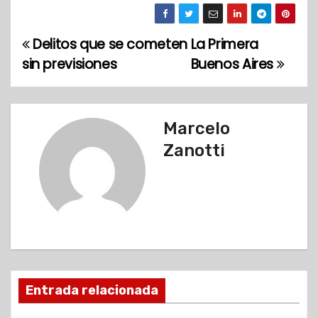
Delitos que se cometen
La Primera
N
sin previsiones
Buenos Aires
a
v
Marcelo
e
Zanotti
g
a
c
i
ó
Entrada relacionada