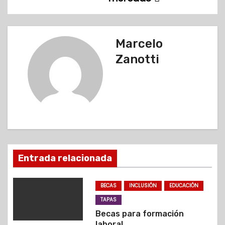
v
e
g
Marcelo
Zanotti
a
c
i
ó
n
Entrada relacionada
d
BECAS
INCLUSIÓN
EDUCACIÓN
e
TAPAS
e
Becas para formación
laboral