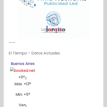
——
El Tiempo – Datos Actuales
Buenos Aires
+
11°
C
Max:
+
13°
Min:
+
5°
Ven,