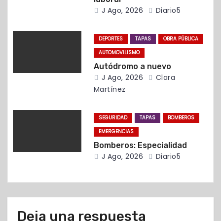
n
J Ago, 2026
Diario5
t
DEPORTES
TAPAS
OBRA PÚBLICA
r
AUTOMOVILISMO
a
Autódromo a nuevo
J Ago, 2026
Clara
d
Martínez
a
SEGURIDAD
TAPAS
BOMBEROS
s
EMERGENCIAS
Bomberos: Especialidad
J Ago, 2026
Diario5
Deja una respuesta