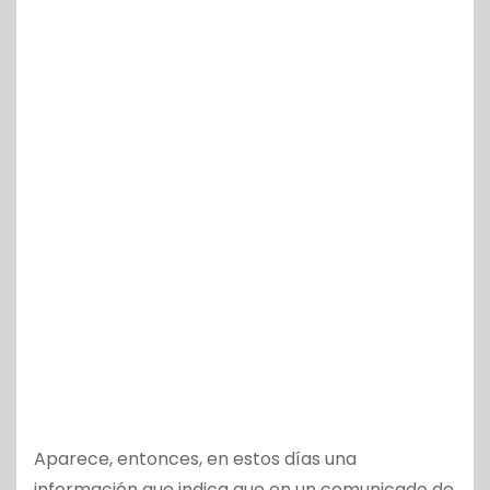
Aparece, entonces, en estos días una
información que indica que en un comunicado de