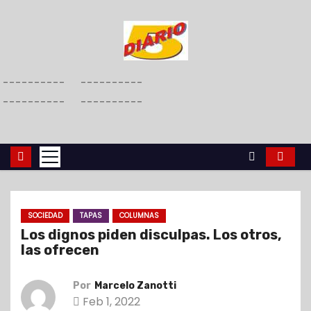
S
a
l
t
----------
----------
a
----------
----------
r
a
l
c
o
n
SOCIEDAD
TAPAS
COLUMNAS
t
Los dignos piden disculpas. Los otros,
e
las ofrecen
n
i
Por
Marcelo Zanotti
d
Feb 1, 2022