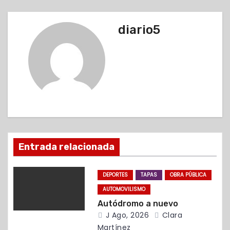
v
e
diario5
g
a
c
i
ó
Entrada relacionada
n
d
DEPORTES
TAPAS
OBRA PÚBLICA
AUTOMOVILISMO
e
Autódromo a nuevo
e
J Ago, 2026
Clara
Martínez