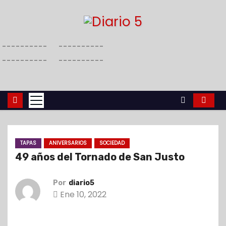
S
a
l
----------
----------
t
----------
----------
a
r
a
l
c
o
TAPAS
ANIVERSARIOS
SOCIEDAD
n
49 años del Tornado de San Justo
t
e
Por
diario5
n
Ene 10, 2022
i
d