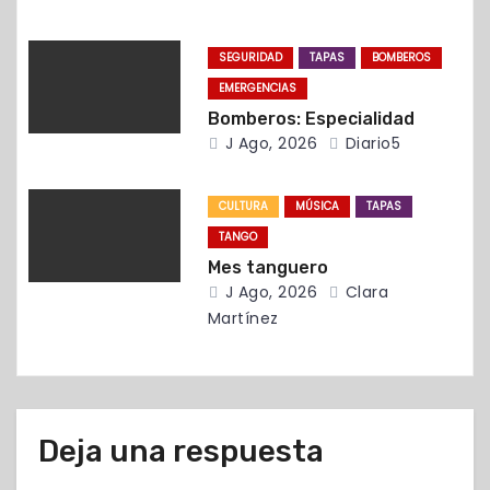
n
t
SEGURIDAD
TAPAS
BOMBEROS
EMERGENCIAS
r
Bomberos: Especialidad
J Ago, 2026
Diario5
a
d
CULTURA
MÚSICA
TAPAS
a
TANGO
Mes tanguero
s
J Ago, 2026
Clara
Martínez
Deja una respuesta