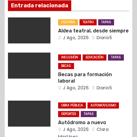
ó
Entrada relacionada
n
CULTURA
TEATRO
TAPAS
d
Aldea teatral, desde siempre
J Ago, 2026
Diario5
e
e
INCLUSIÓN
EDUCACIÓN
TAPAS
n
BECAS
Becas para formación
t
laboral
J Ago, 2026
Diario5
r
a
OBRA PÚBLICA
AUTOMOVILISMO
DEPORTES
TAPAS
d
Autódromo a nuevo
J Ago, 2026
Clara
a
Martínez