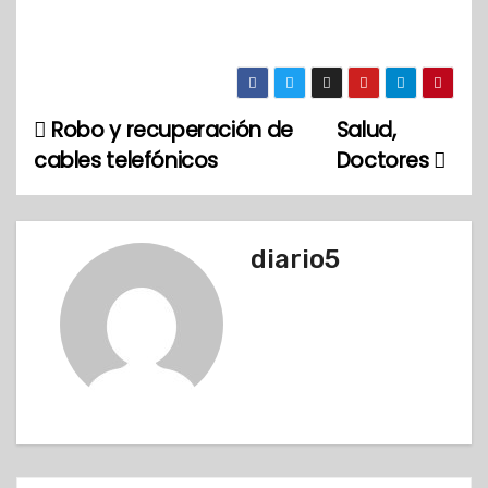
Robo y recuperación de
Salud,
N
cables telefónicos
Doctores
a
v
diario5
e
g
a
c
i