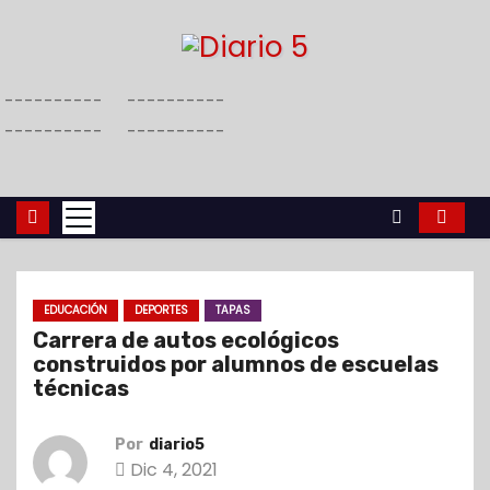
S
a
l
----------
----------
t
----------
----------
a
r
a
l
c
o
EDUCACIÓN
DEPORTES
TAPAS
n
Carrera de autos ecológicos
t
construidos por alumnos de escuelas
e
técnicas
n
i
Por
diario5
Dic 4, 2021
d