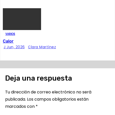
t
r
a
d
VARIOS
Calor
a
J Jun, 2026
Clara Martínez
s
Deja una respuesta
Tu dirección de correo electrónico no será
publicada.
Los campos obligatorios están
marcados con
*