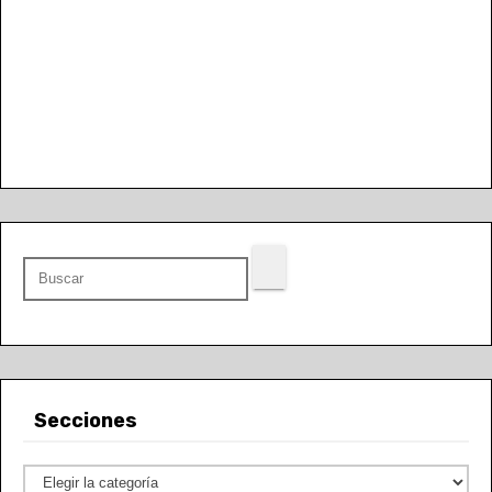
Secciones
S