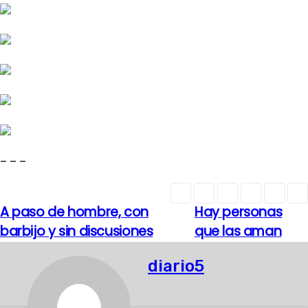
– – –
A paso de hombre, con
Hay personas
N
barbijo y sin discusiones
que las aman
a
diario5
v
e