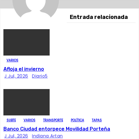
g
Entrada relacionada
a
c
i
ó
VARIOS
Afloja el invierno
n
J Jul, 2026
Diario5
d
e
e
SUBTE
VARIOS
TRANSPORTE
POLÍTICA
TAPAS
n
Banco Ciudad entorpece Movilidad Porteña
J Jul, 2026
Indiana Artan