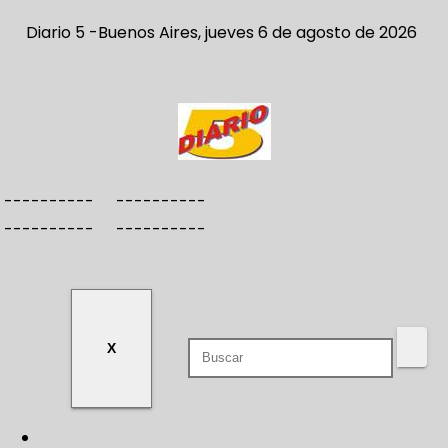
S
Diario 5 -Buenos Aires, jueves 6 de agosto de 2026
a
l
t
a
r
a
----------
----------
l
----------
----------
c
o
n
t
e
X
n
i
d