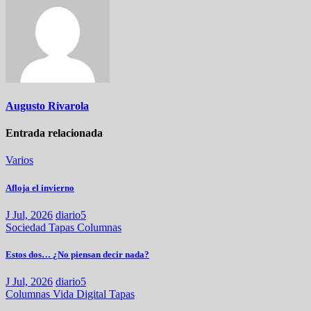
Augusto Rivarola
Entrada relacionada
Varios
Afloja el invierno
J Jul, 2026
diario5
Sociedad
Tapas
Columnas
Estos dos… ¿No piensan decir nada?
J Jul, 2026
diario5
Columnas
Vida Digital
Tapas