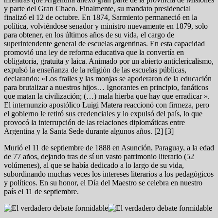
y parte del Gran Chaco. Finalmente, su mandato presidencial
finalizó el 12 de octubre. En 1874, Sarmiento permaneció en la
política, volviéndose senador y ministro nuevamente en 1879, solo
para obtener, en los últimos años de su vida, el cargo de
superintendente general de escuelas argentinas. En esta capacidad
promovió una ley de reforma educativa que la convertía en
obligatoria, gratuita y laica. Animado por un abierto anticlericalismo,
expulsó la enseñanza de la religión de las escuelas públicas,
declarando: «Los frailes y las monjas se apoderaron de la educación
para brutalizar a nuestros hijos… Ignorantes en principio, fanáticos
que matan la civilización; (…) mala hierba que hay que erradicar ».
El internunzio apostólico Luigi Matera reaccionó con firmeza, pero
el gobierno le retiró sus credenciales y lo expulsó del país, lo que
provocó la interrupción de las relaciones diplomáticas entre
Argentina y la Santa Sede durante algunos años. [2] [3]
Murió el 11 de septiembre de 1888 en Asunción, Paraguay, a la edad
de 77 años, dejando tras de sí un vasto patrimonio literario (52
volúmenes), al que se había dedicado a lo largo de su vida,
subordinando muchas veces los intereses literarios a los pedagógicos
y políticos. En su honor, el Día del Maestro se celebra en nuestro
país el 11 de septiembre.