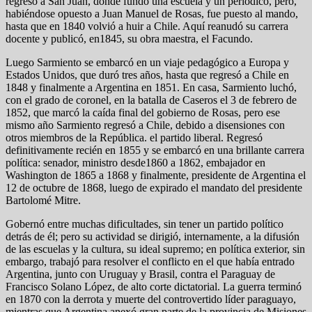
regresó a San Juan, donde fundó una escuela y un periódico, pero,
habiéndose opuesto a Juan Manuel de Rosas, fue puesto al mando,
hasta que en 1840 volvió a huir a Chile. Aquí reanudó su carrera
docente y publicó, en1845, su obra maestra, el Facundo.
Luego Sarmiento se embarcó en un viaje pedagógico a Europa y
Estados Unidos, que duró tres años, hasta que regresó a Chile en
1848 y finalmente a Argentina en 1851. En casa, Sarmiento luchó,
con el grado de coronel, en la batalla de Caseros el 3 de febrero de
1852, que marcó la caída final del gobierno de Rosas, pero ese
mismo año Sarmiento regresó a Chile, debido a disensiones con
otros miembros de la República. el partido liberal. Regresó
definitivamente recién en 1855 y se embarcó en una brillante carrera
política: senador, ministro desde1860 a 1862, embajador en
Washington de 1865 a 1868 y finalmente, presidente de Argentina el
12 de octubre de 1868, luego de expirado el mandato del presidente
Bartolomé Mitre.
Gobernó entre muchas dificultades, sin tener un partido político
detrás de él; pero su actividad se dirigió, internamente, a la difusión
de las escuelas y la cultura, su ideal supremo; en política exterior, sin
embargo, trabajó para resolver el conflicto en el que había entrado
Argentina, junto con Uruguay y Brasil, contra el Paraguay de
Francisco Solano López, de alto corte dictatorial. La guerra terminó
en 1870 con la derrota y muerte del controvertido líder paraguayo,
mientras que Argentina anexó gran parte de la provincia de Misiones