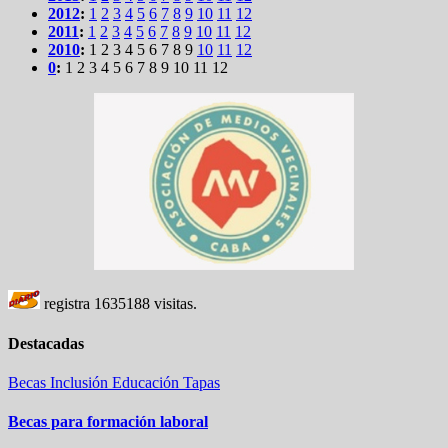
2012
:
1
2
3
4
5
6
7
8
9
10
11
12
2011
:
1
2
3
4
5
6
7
8
9
10
11
12
2010
:
1
2
3
4
5
6
7
8
9
10
11
12
0
:
1
2
3
4
5
6
7
8
9
10
11
12
registra
1635188
visitas.
Destacadas
Becas
Inclusión
Educación
Tapas
Becas para formación laboral