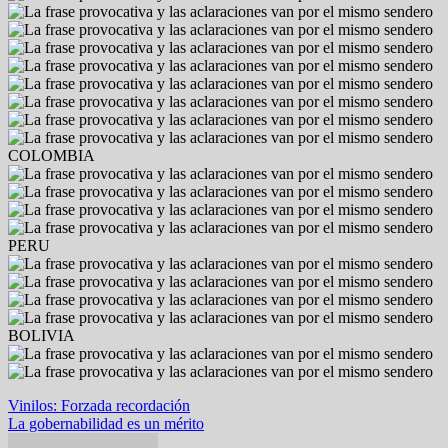
COLOMBIA
PERU
BOLIVIA
Navegación
Vinilos: Forzada recordación
La gobernabilidad es un mérito
de