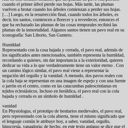
cuando el primer árbol pierde sus hojas. Más tarde, las plumas
vuelven a brotar cuando los árboles comienzan a perder sus hojas.
[…] Luego, en la resurrección final, cuando todos los árboles, es
decir, los santos, comiencen a florecer y a reverdecer, entonces el
que ha rechazado las plumas de las cosas temporales recibirá las
plumas de la inmortalidad. Algunos santos tienen un pavo real en su
iconografía: San Liborio, San Guntero.
Humildad
Representado con la cosa bajada y cerrada, el pavo real, además de
los significados antes mencionados, también representa la humildad,
recordando a quienes, sin dar importancia a la exterioridad, quieren
dedicar su vida a lo que verdaderamente tiene un valor eterno . Con
un camino lógico similar, el pavo real viene a representar la
negación del orgullo y la vanidad. A menudo, dos pavos reales con
la cola baja se representan en una imagen de espejo y con una fuente
o jarrón en el centro, como en las catacumbas paleocristianas en
tejidos eclesiásticos. Incluso en heráldica, el pavo real con la cola
bajada y cerrada es un símbolo de humildad .
vanidad
En Physiologus, el prototipo de bestiarios medievales, el pavo real,
pero representado con la cola abierta, tiene el mismo significado que
el lenguaje común le atribuye hoy, a saber, vanidad, orgullo,
hipocresía, vanagloria; de hecho, en este texto antiguo se dice que el