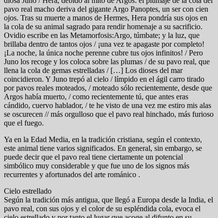
diosa Juno / Hera, debido al mito de Argos: el plumaje de la cola del
pavo real macho deriva del gigante Argo Panoptes, un ser con cien
ojos. Tras su muerte a manos de Hermes, Hera pondría sus ojos en
la cola de su animal sagrado para rendir homenaje a su sacrificio.
Ovidio escribe en las Metamorfosis:Argo, túmbate; y la luz, que
brillaba dentro de tantos ojos / ¡una vez te apagaste por completo!
¡La noche, la única noche perenne cubre tus ojos infinitos! / Pero
Juno los recoge y los coloca sobre las plumas / de su pavo real, que
llena la cola de gemas estrelladas / […] Los dioses del mar
coincidieron. Y Juno trepó al cielo / límpido en el ágil carro tirado
por pavos reales moteados, / moteado sólo recientemente, desde que
Argos había muerto, / como recientemente tú, que antes eras
cándido, cuervo hablador, / te he visto de una vez me estiro mis alas
se oscurecen // más orgulloso que el pavo real hinchado, más furioso
que el fuego.
Ya en la Edad Media, en la tradición cristiana, según el contexto,
este animal tiene varios significados. En general, sin embargo, se
puede decir que el pavo real tiene ciertamente un potencial
simbólico muy considerable y que fue uno de los signos más
recurrentes y afortunados del arte románico .
Cielo estrellado
Según la tradición más antigua, que llegó a Europa desde la India, el
pavo real, con sus ojos y el color de su espléndida cola, evoca el
cielo estrellado y por tanto el lugar que acoge al difunto en su