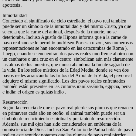
apoteosis .
Inmortalidad
Conectado al significado de cielo estrellado, el pavo real también
puede ser un símbolo de la inmortalidad y del mismo Cristo, ya que
se creía que la carne del animal, después de la muerte, no se
deterioraba. Incluso Agustín de Hipona informa que a la carne de
pavo real «no se le permitió pudrirse» Por esta razón, sus numerosas
representaciones se han encontrado en las catacumbas de Roma ).
Luego, cuando se encuentran dos pavos reales uno frente al otro con
un cantharos o una cruz en el centro, simbolizan aún más claramente
las almas de los muertos, que nunca abandona la fuente sagrada de
la vida. En los sellos místicos de la Edad Media, donde se ven dos
pavos reales arrancando los frutos del Árbol de la Vida, el pavo real
adquiere el mismo significado. Los dos pavos reales enfrentados
también están presentes en las culturas iraní-sasánida, egipcia, persa
e india; el origen es quizás indio .
Resurrección
Según la creencia de que el pavo real pierde sus plumas que renacen
en primavera cada año en otoño, el animal también puede ser un
símbolo de renacimiento espiritual y por tanto de resurrección.
Además, sus mil ojos han sido considerados un emblema de la
omnisciencia de Dios . Incluso San Antonio de Padua habla de pavo
real en este sentido: notamos que las plumas de pavo real pierden