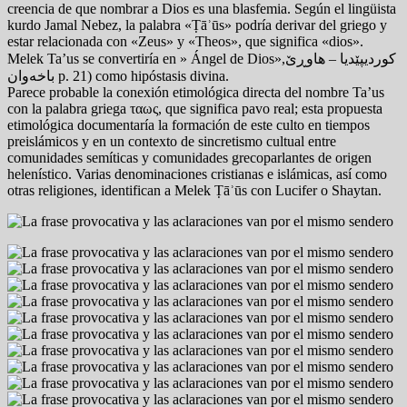
creencia de que nombrar a Dios es una blasfemia. Según el lingüista
kurdo Jamal Nebez, la palabra «Ṭāʾūs» podría derivar del griego y
estar relacionada con «Zeus» y «Theos», que significa «dios».
Melek Ta’us se convertiría en » Ángel de Dios»,کوردیپێدیا – هاوڕێ
باخەوان p. 21) como hipóstasis divina.
Parece probable la conexión etimológica directa del nombre Ta’us
con la palabra griega ταως, que significa pavo real; esta propuesta
etimológica documentaría la formación de este culto en tiempos
preislámicos y en un contexto de sincretismo cultual entre
comunidades semíticas y comunidades grecoparlantes de origen
helenístico. Varias denominaciones cristianas e islámicas, así como
otras religiones, identifican a Melek Ṭāʾūs con Lucifer o Shaytan.