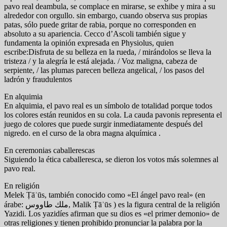
pavo real deambula, se complace en mirarse, se exhibe y mira a su
alrededor con orgullo. sin embargo, cuando observa sus propias
patas, sólo puede gritar de rabia, porque no corresponden en
absoluto a su apariencia. Cecco d’Ascoli también sigue y
fundamenta la opinión expresada en Physiolus, quien
escribe:Disfruta de su belleza en la rueda, / mirándolos se lleva la
tristeza / y la alegría le está alejada. / Voz maligna, cabeza de
serpiente, / las plumas parecen belleza angelical, / los pasos del
ladrón y fraudulentos
En alquimia
En alquimia, el pavo real es un símbolo de totalidad porque todos
los colores están reunidos en su cola. La cauda pavonis representa el
juego de colores que puede surgir inmediatamente después del
nigredo. en el curso de la obra magna alquímica .
En ceremonias caballerescas
Siguiendo la ética caballeresca, se dieron los votos más solemnes al
pavo real.
En religión
Melek Ṭāʾūs, también conocido como «El ángel pavo real» (en
árabe: ملك طاووس, Malik Ṭāʾūs ) es la figura central de la religión
Yazidi. Los yazidíes afirman que su dios es «el primer demonio» de
otras religiones y tienen prohibido pronunciar la palabra por la