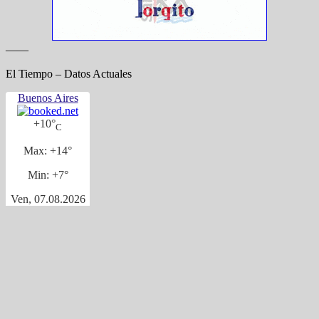
——
El Tiempo – Datos Actuales
Buenos Aires
+
10°
C
Max:
+
14°
Min:
+
7°
Ven, 07.08.2026