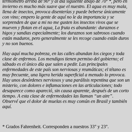
termómetro arriba de 90° y al día siguiente abajo de 70º *, pero en
invierno es mucho más suave que el nuestro. El agua es muy mala,
llena de insectos, provoca disenterías y puede beberse únicamente
con vino; empero la gente de aquí no le da importancia y se
sorprenden de que a mi no me gusten los insectos vivos que se
mueven y flotan en el agua, La fruta es abundante: duraznos e
higos y sandias especialmente; los duraznos son sabrosos cuando
están maduros, pero generalmente se les recoge cuando están duros
y no son buenos.
Hay aquí mucha pobreza, en las calles abundan los ciegos y toda
clase de enfermos. Los mendigos tienen permiso del gobierno; el
sábado es el único día que salen a pedir. Las principales
enfermedades de este país son nerviosas y reumáticas; el tétano es
muy frecuente, una ligera herida superficial a menudo lo provoca.
Hay unos desórdenes nerviosos y una parálisis repentina que son un
misterio, con dolores e inflamaciones en las articulaciones; todo
desaparece como apareció, sin causa aparente, después de un corto
tiempo. A esta clase de enfermedades las llaman “un aire”.
Observé que el dolor de muelas es muy común en Brasil y también
aquí.
* Grados Fahrenheit. Corresponden a nuestros 33° y 23°.