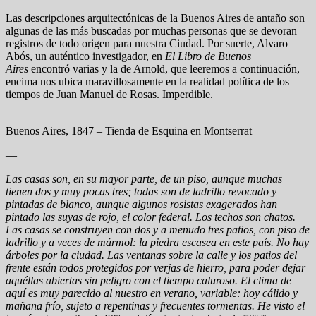
Las descripciones arquitectónicas de la Buenos Aires de antaño son
algunas de las más buscadas por muchas personas que se devoran
registros de todo origen para nuestra Ciudad. Por suerte, Alvaro
Abós, un auténtico investigador, en
El Libro de Buenos
Aires
encontró varias y la de Arnold, que leeremos a continuación,
encima nos ubica maravillosamente en la realidad política de los
tiempos de Juan Manuel de Rosas. Imperdible.
Buenos Aires, 1847 – Tienda de Esquina en Montserrat
—
Las casas son, en su mayor parte, de un piso, aunque muchas
tienen dos y muy pocas tres; todas son de ladrillo revocado y
pintadas de blanco, aunque algunos rosistas exagerados han
pintado las suyas de rojo, el color federal. Los techos son chatos.
Las casas se construyen con dos y a menudo tres patios, con piso de
ladrillo y a veces de mármol: la piedra escasea en este país. No hay
árboles por la ciudad. Las ventanas sobre la calle y los patios del
frente están todos protegidos por verjas de hierro, para poder dejar
aquéllas abiertas sin peligro con el tiempo caluroso. El clima de
aquí es muy parecido al nuestro en verano, variable: hoy cálido y
mañana frío, sujeto a repentinas y frecuentes tormentas. He visto el