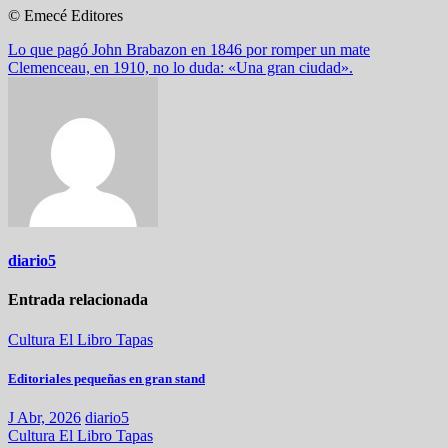
© Emecé Editores
Navegación
Lo que pagó John Brabazon en 1846 por romper un mate
Clemenceau, en 1910, no lo duda: «Una gran ciudad».
de
entradas
diario5
Entrada relacionada
Cultura
El Libro
Tapas
Editoriales pequeñas en gran stand
J Abr, 2026
diario5
Cultura
El Libro
Tapas